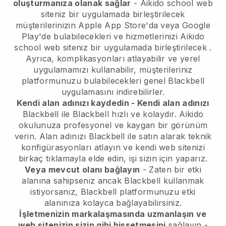
oluşturmanıza olanak sağlar
-
Aikido school web
siteniz bir uygulamada birleştirilecek
müşterilerinizin Apple App Store'da veya Google
Play'de bulabilecekleri ve hizmetlerinizi
Aikido
school web siteniz bir uygulamada birleştirilecek
.
Ayrıca, komplikasyonları atlayabilir ve yerel
uygulamamızı kullanabilir, müşterileriniz
platformunuzu bulabilecekleri genel
Blackbell
uygulamasını indirebilirler.
Kendi alan adınızı kaydedin - Kendi alan adınızı
Blackbell
ile
Blackbell
hızlı ve kolaydır.
Aikido
okulunuza profesyonel ve kaygan bir görünüm
verin.
Alan adınızı Blackbell ile satın alarak teknik
konfigürasyonları atlayın ve kendi web sitenizi
birkaç tıklamayla elde edin, işi sizin için yaparız.
Veya mevcut olanı bağlayın
- Zaten bir etki
alanına sahipseniz ancak
Blackbell
kullanmak
istiyorsanız,
Blackbell
platformunuzu etki
alanınıza kolayca bağlayabilirsiniz.
İşletmenizin markalaşmasında uzmanlaşın ve
web sitenizin sizin gibi hissetmesini
sağlayın -