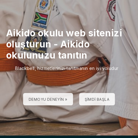
Aikido okulu web sitenizi
oluşturun
-
Aikido
okulunuzu tanıtın
Blackbell, hizmetlerinizi tanıtmanın en iyi yoludur
DEMOYU DENEYIN »
ŞIMDI BAŞLA