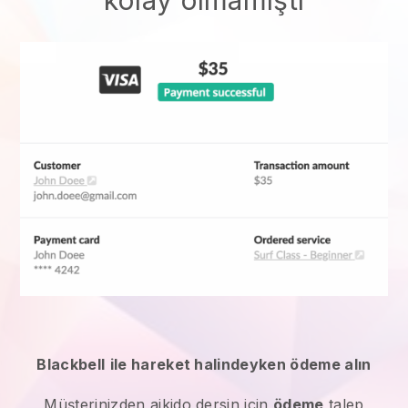
kolay olmamıştı
Blackbell
ile hareket halindeyken ödeme alın
Müşterinizden
aikido dersin için
ödeme
talep