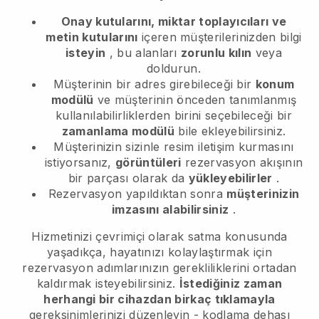
Onay kutularını, miktar toplayıcıları ve
metin kutularını
içeren müşterilerinizden bilgi
isteyin
, bu alanları
zorunlu kılın
veya
doldurun.
Müşterinin bir adres girebileceği bir
konum
modülü
ve müşterinin önceden tanımlanmış
kullanılabilirliklerden birini seçebileceği bir
zamanlama modülü
bile ekleyebilirsiniz.
Müşterinizin sizinle resim iletişim kurmasını
istiyorsanız,
görüntüleri
rezervasyon akışının
bir parçası olarak da
yükleyebilirler
.
Rezervasyon yapıldıktan sonra
müşterinizin
imzasını alabilirsiniz
.
Hizmetinizi çevrimiçi olarak satma konusunda
yaşadıkça, hayatınızı kolaylaştırmak için
rezervasyon adımlarınızın gerekliliklerini ortadan
kaldırmak isteyebilirsiniz.
İstediğiniz zaman
herhangi bir cihazdan birkaç tıklamayla
gereksinimlerinizi düzenleyin - kodlama dehası