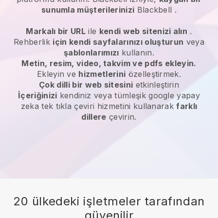
sunumla müşterilerinizi
Blackbell
.
Markalı bir URL
ile
kendi web sitenizi alın
.
Rehberlik
için kendi sayfalarınızı oluşturun
veya
şablonlarımızı
kullanın.
Metin, resim, video, takvim ve pdfs ekleyin.
Ekleyin ve
hizmetlerini
özelleştirmek.
Çok dilli bir web sitesini
etkinleştirin
İçeriğinizi
kendiniz veya tümleşik google yapay
zeka tek tıkla çeviri hizmetini kullanarak
farklı
dillere
çevirin.
20 ülkedeki işletmeler tarafından
güvenilir