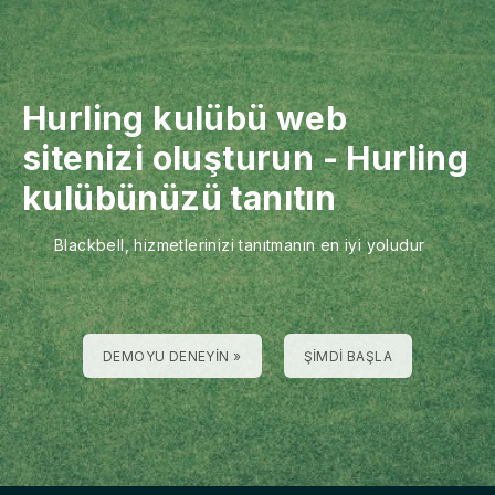
Hurling kulübü web
sitenizi oluşturun
-
Hurling
kulübünüzü tanıtın
Blackbell, hizmetlerinizi tanıtmanın en iyi yoludur
DEMOYU DENEYIN »
ŞIMDI BAŞLA