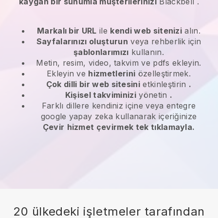
kaygan bir sunumla müşterilerinizi
Blackbell
.
Markalı bir URL
ile
kendi web sitenizi
alın.
Sayfalarınızı oluşturun
veya rehberlik için
şablonlarımızı
kullanın.
Metin, resim, video, takvim ve pdfs ekleyin.
Ekleyin ve
hizmetlerini
özelleştirmek.
Çok dilli bir web sitesini
etkinleştirin
.
Kişisel takviminizi
yönetin
.
Farklı dillere kendiniz içine veya entegre
google yapay zeka kullanarak içeriğinize
Çevir
hizmet çevirmek tek tıklamayla.
20 ülkedeki işletmeler tarafından