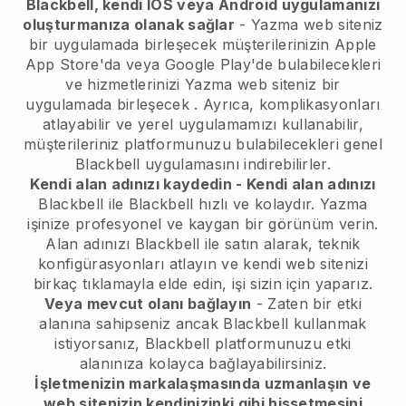
Blackbell, kendi IOS veya Android uygulamanızı
oluşturmanıza olanak sağlar
-
Yazma web siteniz
bir uygulamada birleşecek
müşterilerinizin Apple
App Store'da veya Google Play'de bulabilecekleri
ve hizmetlerinizi
Yazma web siteniz bir
uygulamada birleşecek
. Ayrıca, komplikasyonları
atlayabilir ve yerel uygulamamızı kullanabilir,
müşterileriniz platformunuzu bulabilecekleri genel
Blackbell
uygulamasını indirebilirler.
Kendi alan adınızı kaydedin - Kendi alan adınızı
Blackbell
ile
Blackbell
hızlı ve kolaydır.
Yazma
işinize profesyonel ve kaygan bir görünüm verin.
Alan adınızı
Blackbell
ile satın alarak, teknik
konfigürasyonları atlayın ve kendi web sitenizi
birkaç tıklamayla elde edin, işi sizin için yaparız.
Veya mevcut olanı bağlayın
- Zaten bir etki
alanına sahipseniz ancak
Blackbell
kullanmak
istiyorsanız,
Blackbell
platformunuzu etki
alanınıza kolayca bağlayabilirsiniz.
İşletmenizin markalaşmasında uzmanlaşın ve
web sitenizin kendinizinki gibi hissetmesini