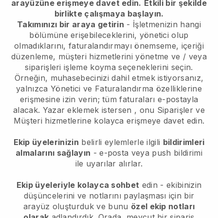
arayüzüne erişmeye davet edin.
Etkili bir şekilde
birlikte çalışmaya başlayın.
Takımınızı bir araya getirin
- İşletmenizin hangi
bölümüne erişebileceklerini, yönetici olup
olmadıklarını, faturalandırmayı önemseme, içeriği
düzenleme, müşteri hizmetlerini yönetme ve / veya
siparişleri işleme koyma seçeneklerini seçin.
Örneğin, muhasebecinizi dahil etmek istiyorsanız,
yalnızca Yönetici ve Faturalandırma özelliklerine
erişmesine izin verin; tüm faturaları e-postayla
alacak.
Yazar eklemek istersen
, onu Siparişler ve
Müşteri hizmetlerine kolayca erişmeye davet edin.
Ekip üyelerinizin
belirli eylemlerle ilgili
bildirimleri
almalarını sağlayın
- e-posta veya push bildirimi
ile uyarılar alırlar.
Ekip üyeleriyle kolayca sohbet
edin - ekibinizin
düşüncelerini ve notlarını paylaşması için bir
arayüz oluşturduk ve bunu
özel ekip notları
olarak
adlandırdık. Orada, mevcut bir sipariş