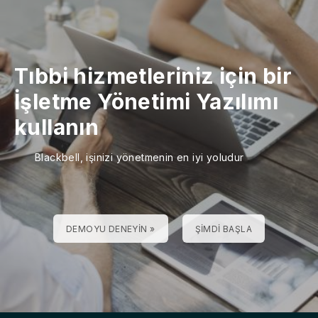
Tıbbi hizmetleriniz için bir
İşletme Yönetimi Yazılımı
kullanın
Blackbell, işinizi yönetmenin en iyi yoludur
DEMOYU DENEYIN »
ŞIMDI BAŞLA