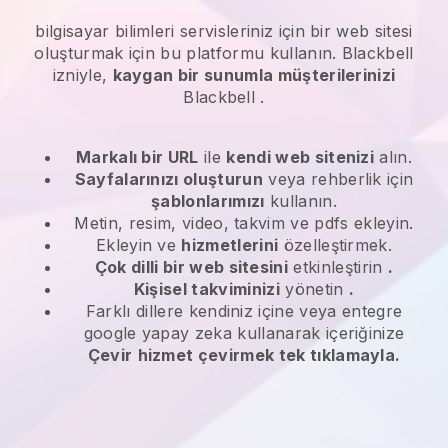
bilgisayar bilimleri servisleriniz
için bir web sitesi
oluşturmak için bu platformu kullanın.
Blackbell
izniyle,
kaygan bir sunumla müşterilerinizi
Blackbell
.
Markalı bir URL
ile
kendi web sitenizi
alın.
Sayfalarınızı oluşturun
veya rehberlik için
şablonlarımızı
kullanın.
Metin, resim, video, takvim ve pdfs ekleyin.
Ekleyin ve
hizmetlerini
özelleştirmek.
Çok dilli bir web sitesini
etkinleştirin
.
Kişisel takviminizi
yönetin
.
Farklı dillere kendiniz içine veya entegre
google yapay zeka kullanarak içeriğinize
Çevir
hizmet çevirmek tek tıklamayla.