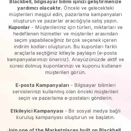
Blackbell, bilgisayar bilimi işinizi geliştirmenize
yardımcı olacaktır.
Önceki ve gelecekteki
müşterileri meşgul edin, pazarlama kampanyaları
oluşturun ve pazarlar aracılığıyla satış yapın.
Kuponlar
- Müşterileriniz için türleri, miktarları ve
hedeflenen hizmetler ve müşteriler arasından
seçim yapabileceğiniz birçok seçenek içeren
indirim kodları oluşturun. Bu kuponları farklı
araçlarla seçtiğiniz kitleyle paylaşın (e-posta
kampanyalarımızı öneririz). Arayüzünüzde aktif ve
süresi dolmuş kuponlarınızı ve kuponu kullanan
müşterileri görün.
E-posta Kampanyaları
-
Bilgisayar bilimleri
servislerinizi kullanmış olan önceki müşterileri
seçin ve pazarlama e-postaları gönderin.
Etkileyici Kampanyası
- Bir sosyal medya bağlı
kuruluş kampanyası oluşturun ve başlatın.
Join one of the Marketplaces built on Blackbell