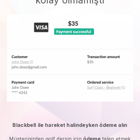
kolay olmamıştı
Blackbell
ile hareket halindeyken ödeme alın
Müşterinizden
golf dersin için
ödeme
talep etmek