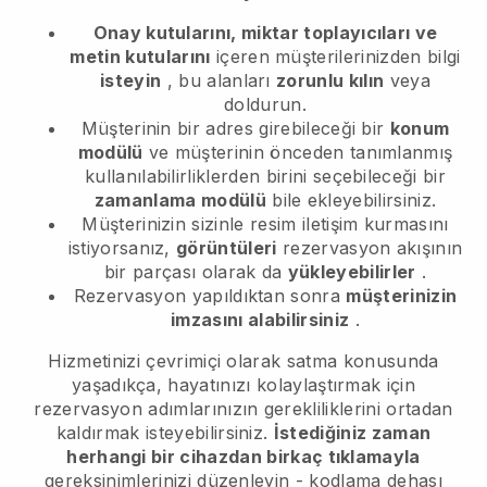
Onay kutularını, miktar toplayıcıları ve
metin kutularını
içeren müşterilerinizden bilgi
isteyin
, bu alanları
zorunlu kılın
veya
doldurun.
Müşterinin bir adres girebileceği bir
konum
modülü
ve müşterinin önceden tanımlanmış
kullanılabilirliklerden birini seçebileceği bir
zamanlama modülü
bile ekleyebilirsiniz.
Müşterinizin sizinle resim iletişim kurmasını
istiyorsanız,
görüntüleri
rezervasyon akışının
bir parçası olarak da
yükleyebilirler
.
Rezervasyon yapıldıktan sonra
müşterinizin
imzasını alabilirsiniz
.
Hizmetinizi çevrimiçi olarak satma konusunda
yaşadıkça, hayatınızı kolaylaştırmak için
rezervasyon adımlarınızın gerekliliklerini ortadan
kaldırmak isteyebilirsiniz.
İstediğiniz zaman
herhangi bir cihazdan birkaç tıklamayla
gereksinimlerinizi düzenleyin - kodlama dehası