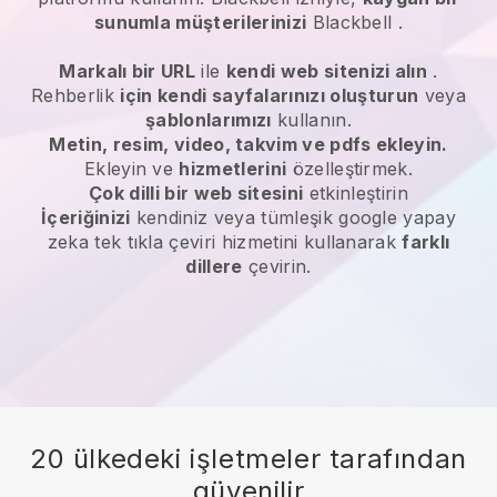
sunumla müşterilerinizi
Blackbell
.
Markalı bir URL
ile
kendi web sitenizi alın
.
Rehberlik
için kendi sayfalarınızı oluşturun
veya
şablonlarımızı
kullanın.
Metin, resim, video, takvim ve pdfs ekleyin.
Ekleyin ve
hizmetlerini
özelleştirmek.
Çok dilli bir web sitesini
etkinleştirin
İçeriğinizi
kendiniz veya tümleşik google yapay
zeka tek tıkla çeviri hizmetini kullanarak
farklı
dillere
çevirin.
20 ülkedeki işletmeler tarafından
güvenilir