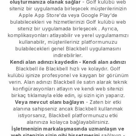
oluşturmanıza olanak sağlar
-
Golf kulübü web
siteniz bir uygulamada birleşecek
müşterilerinizin
Apple App Store'da veya Google Play'de
bulabilecekleri ve hizmetlerinizi
Golf kulübü web
siteniz bir uygulamada birleşecek
. Ayrıca,
komplikasyonları atlayabilir ve yerel uygulamamızı
kullanabilir, müşterileriniz platformunuzu
bulabilecekleri genel
Blackbell
uygulamasını
indirebilirler.
Kendi alan adınızı kaydedin - Kendi alan adınızı
Blackbell
ile
Blackbell
hızlı ve kolaydır.
Golf
kulübü işinize profesyonel ve kaygan bir görünüm
verin.
Alan adınızı Blackbell ile satın alarak teknik
konfigürasyonları atlayın ve kendi web sitenizi
birkaç tıklamayla elde edin, işi sizin için yaparız.
Veya mevcut olanı bağlayın
- Zaten bir etki
alanına sahipseniz ancak
Blackbell
kullanmak
istiyorsanız,
Blackbell
platformunuzu etki
alanınıza kolayca bağlayabilirsiniz.
İşletmenizin markalaşmasında uzmanlaşın ve
web sitenizin sizin gibi hissetmesini
sağlayın -