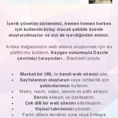
İçerik yönetim sistemimiz, hemen hemen herkes
için kullanımı kolay olacak şekilde özenle
oluşturulmuştur ve sizi de içerdiğinden eminiz.
Antika mağazanızın web sitesini oluşturmak için bu
platformu kullanın.
Kaygan sunumuyla Dazzle
çevrimiçi tarayıcıları
,
Blackbell
izniyle.
Markalı bir URL
ile
kendi web sitenizi
alın.
Sayfalarınızı oluşturun
veya rehberlik için
şablonlarımızı
kullanın.
Metin, resim, video, takvim ve pdfs ekleyin.
Servis
ekleyin ve özelleştirin.
Çok dilli bir web sitesini
etkinleştirin
.
Kişisel takviminizi
yönetin
.
Farklı dillere kendiniz içine veya Entegre