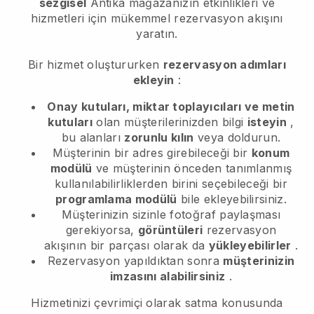
sezgisel
Antika mağazanızın etkinlikleri ve
hizmetleri için mükemmel rezervasyon akışını
yaratın.
Bir hizmet oluştururken
rezervasyon adımları
ekleyin
:
Onay kutuları, miktar toplayıcıları ve metin
kutuları
olan müşterilerinizden bilgi
isteyin
,
bu alanları
zorunlu kılın
veya doldurun.
Müşterinin bir adres girebileceği bir
konum
modülü
ve müşterinin önceden tanımlanmış
kullanılabilirliklerden birini seçebileceği bir
programlama modülü
bile ekleyebilirsiniz.
Müşterinizin sizinle fotoğraf paylaşması
gerekiyorsa,
görüntüleri
rezervasyon
akışının bir parçası olarak da
yükleyebilirler
.
Rezervasyon yapıldıktan sonra
müşterinizin
imzasını alabilirsiniz
.
Hizmetinizi çevrimiçi olarak satma konusunda