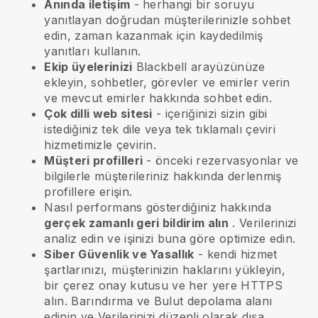
Anında iletişim
- herhangi bir soruyu
yanıtlayan doğrudan müşterilerinizle sohbet
edin, zaman kazanmak için kaydedilmiş
yanıtları kullanın.
Ekip üyelerinizi
Blackbell
arayüzünüze
ekleyin, sohbetler, görevler ve emirler verin
ve mevcut emirler hakkında sohbet edin.
Çok dilli web sitesi
- içeriğinizi sizin gibi
istediğiniz tek dile veya tek tıklamalı çeviri
hizmetimizle çevirin.
Müşteri profilleri
- önceki rezervasyonlar ve
bilgilerle müşterileriniz hakkında derlenmiş
profillere erişin.
Nasıl performans gösterdiğiniz hakkında
gerçek zamanlı geri bildirim alın
. Verilerinizi
analiz edin ve işinizi buna göre optimize edin.
Siber Güvenlik ve Yasallık
- kendi hizmet
şartlarınızı, müşterinizin haklarını yükleyin,
bir çerez onay kutusu ve her yere HTTPS
alın. Barındırma ve Bulut depolama alanı
edinin ve Verilerinizi düzenli olarak dışa