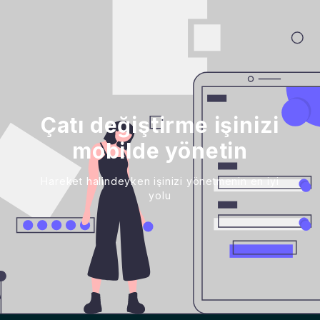
Çatı değiştirme işinizi
mobilde yönetin
Hareket halindeyken işinizi yönetmenin en iyi
yolu