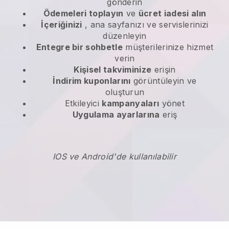
gönderin
Ödemeleri toplayın
ve
ücret iadesi alın
İçeriğinizi
, ana sayfanızı ve servislerinizi
düzenleyin
Entegre bir sohbetle
müşterilerinize hizmet
verin
Kişisel takviminize
erişin
İndirim kuponlarını
görüntüleyin ve
oluşturun
Etkileyici
kampanyaları
yönet
Uygulama ayarlarına
eriş
IOS ve Android'de kullanılabilir