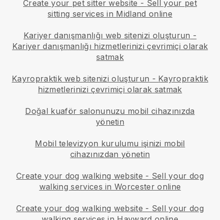
Create your pet sitter website
-
Sell your pet
sitting services in Midland online
Kariyer danışmanlığı web sitenizi oluşturun
-
Kariyer danışmanlığı hizmetlerinizi çevrimiçi olarak
satmak
Kayropraktik web sitenizi oluşturun
-
Kayropraktik
hizmetlerinizi çevrimiçi olarak satmak
Doğal kuaför salonunuzu mobil cihazınızda
yönetin
Mobil televizyon kurulumu işinizi mobil
cihazınızdan yönetin
Create your dog walking website
-
Sell your dog
walking services in Worcester online
Create your dog walking website
-
Sell your dog
walking services in Hayward online