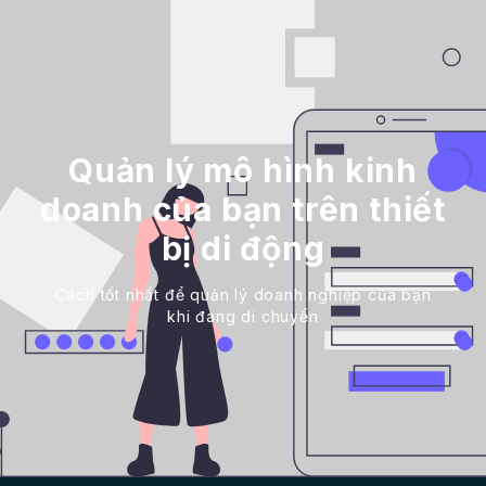
Quản lý mô hình kinh
doanh của bạn trên thiết
bị di động
Cách tốt nhất để quản lý doanh nghiệp của bạn
khi đang di chuyển