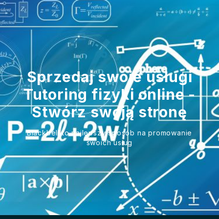
Sprzedaj swoje usługi
Tutoring fizyki online -
Stwórz swoją stronę
Blackbell to najlepszy sposób na promowanie
swoich usług