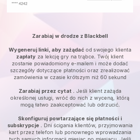
Zarabiaj w drodze z Blackbell
Wygeneruj linki, aby zażądać
od swojego klienta
zapłaty
za lekcję gry na trąbce. Twój klient
zostanie powiadomiony e-mailem i może dodać
szczegóły dotyczące płatności oraz zrealizować
zamówienia w czasie krótszym niż 60 sekund
Zarabiaj przez cytat
. Jeśli klient zażąda
określonej usługi, wróć do nich z wyceną, którą
mogą łatwo zaakceptować lub odrzucić.
Skonfiguruj powtarzające się płatności i
subskrypcje
. Dni ścigania klientów, przyjmowania
kart przez telefon lub ponownego wprowadzania
tych samych informacji miesiąc po miesiącu. Jeśli