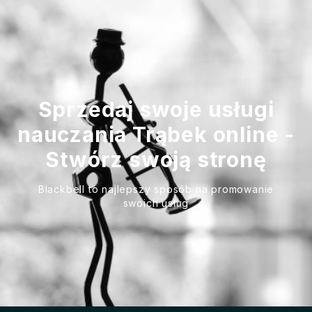
Sprzedaj swoje usługi
nauczania Trąbek online -
Stwórz swoją stronę
Blackbell to najlepszy sposób na promowanie
swoich usług