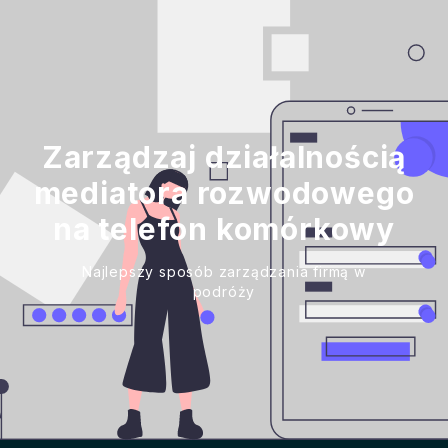
Zarządzaj działalnością
mediatora rozwodowego
na telefon komórkowy
Najlepszy sposób zarządzania firmą w
podróży