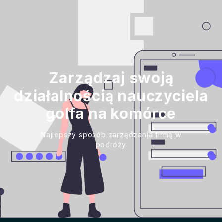
Zarządzaj swoją
działalnością nauczyciela
golfa na komórce
Najlepszy sposób zarządzania firmą w
podróży