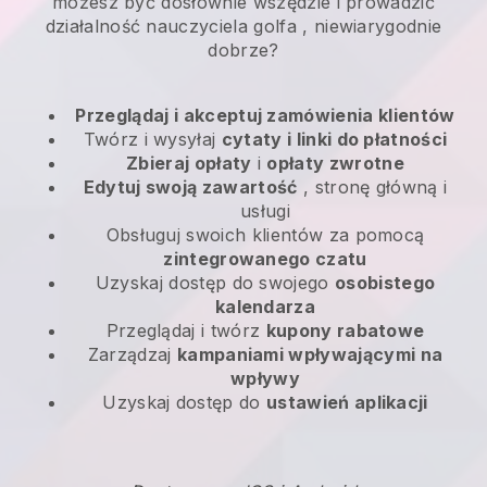
możesz być dosłownie wszędzie i
prowadzić
działalność nauczyciela golfa
, niewiarygodnie
dobrze?
Przeglądaj i akceptuj zamówienia klientów
Twórz i wysyłaj
cytaty i linki do płatności
Zbieraj opłaty
i
opłaty zwrotne
Edytuj swoją zawartość
, stronę główną i
usługi
Obsługuj swoich klientów za pomocą
zintegrowanego czatu
Uzyskaj dostęp do swojego
osobistego
kalendarza
Przeglądaj i twórz
kupony rabatowe
Zarządzaj
kampaniami wpływającymi na
wpływy
Uzyskaj dostęp do
ustawień aplikacji