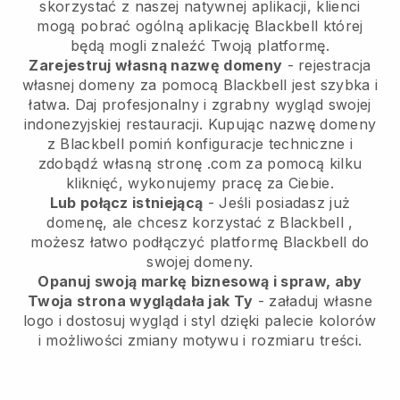
skorzystać z naszej natywnej aplikacji, klienci
mogą pobrać ogólną aplikację
Blackbell
której
będą mogli znaleźć Twoją platformę.
Zarejestruj własną nazwę domeny
- rejestracja
własnej domeny za pomocą Blackbell jest szybka i
łatwa.
Daj profesjonalny i zgrabny wygląd swojej
indonezyjskiej restauracji.
Kupując nazwę domeny
z
Blackbell
pomiń konfiguracje techniczne i
zdobądź własną stronę .com za pomocą kilku
kliknięć, wykonujemy pracę za Ciebie.
Lub połącz istniejącą
- Jeśli posiadasz już
domenę, ale chcesz korzystać z
Blackbell
,
możesz łatwo podłączyć platformę
Blackbell
do
swojej domeny.
Opanuj swoją markę biznesową i spraw, aby
Twoja strona wyglądała jak Ty
- załaduj własne
logo i dostosuj wygląd i styl dzięki palecie kolorów
i możliwości zmiany motywu i rozmiaru treści.