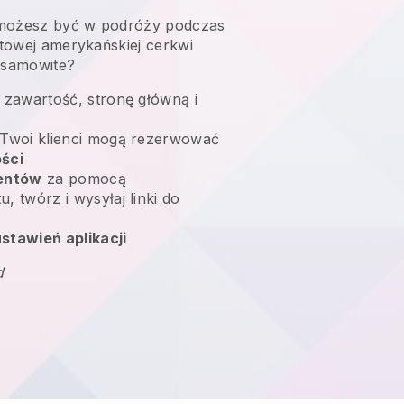
możesz być w podróży podczas
netowej amerykańskiej cerkwi
iesamowite?
 zawartość, stronę główną i
Twoi klienci mogą rezerwować
ści
ientów
za pomocą
, twórz i wysyłaj linki do
stawień aplikacji
d