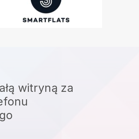
ałą witryną za
efonu
go