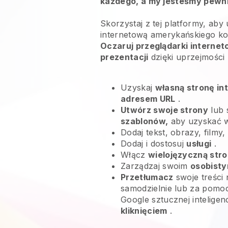
każdego, a my jesteśmy pewni,
Skorzystaj z tej platformy, aby
internetową amerykańskiego ko
Oczaruj przeglądarki internet
prezentacji
dzięki uprzejmości
Uzyskaj
własną stronę in
adresem URL
.
Utwórz swoje strony
lub 
szablonów,
aby uzyskać 
Dodaj tekst, obrazy, filmy,
Dodaj i dostosuj
usługi
.
Włącz
wielojęzyczną stro
Zarządzaj swoim
osobisty
Przetłumacz
swoje treści 
samodzielnie lub za pomoc
Google sztucznej inteligen
kliknięciem
.