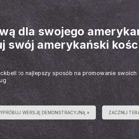
ową dla swojego ameryka
j swój amerykański kośc
ackbell to najlepszy sposób na promowanie swoich
ług
YPRÓBUJ WERSJĘ DEMONSTRACYJNĄ »
ZACZNIJ TER