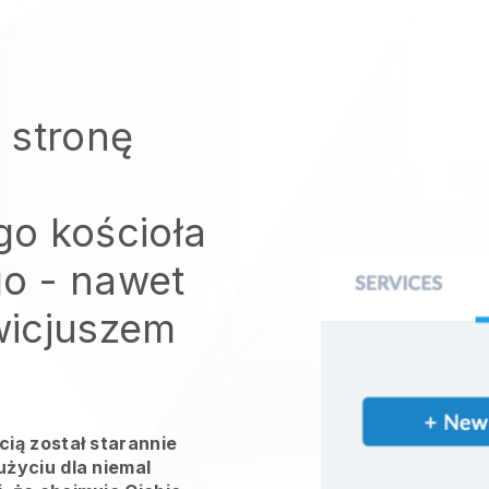
 stronę
o kościoła
go
- nawet
owicjuszem
ią został starannie
życiu dla niemal