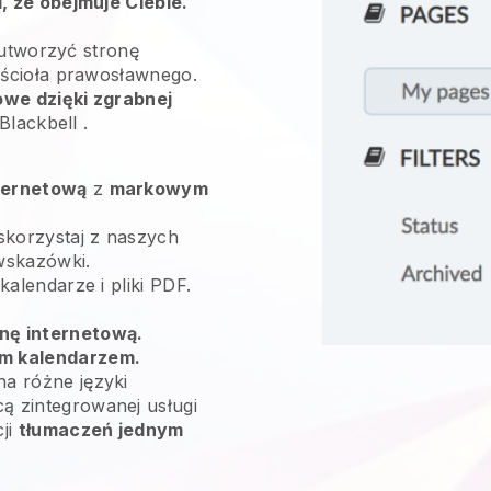
 że obejmuje Ciebie.
 utworzyć stronę
ścioła prawosławnego.
owe dzięki zgrabnej
Blackbell
.
ternetową
z
markowym
skorzystaj z naszych
wskazówki.
 kalendarze i pliki PDF.
nę internetową.
m kalendarzem.
na różne języki
ą zintegrowanej usługi
cji
tłumaczeń jednym