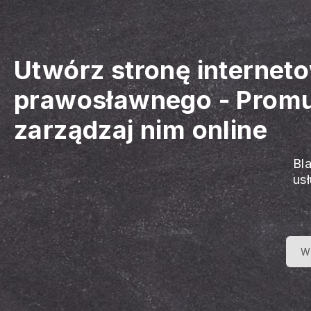
Utwórz stronę internet
prawosławnego
-
Promu
zarządzaj nim online
Bl
us
W