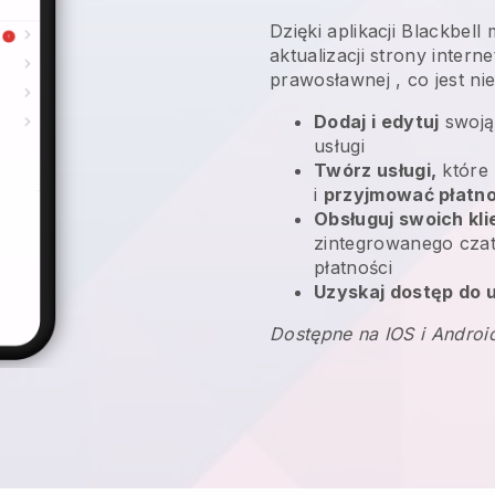
Dzięki aplikacji
Blackbell
aktualizacji strony inter
prawosławnej
, co jest n
Dodaj i edytuj
swoją
usługi
Twórz usługi,
które 
i
przyjmować płatno
Obsługuj swoich kl
zintegrowanego czatu
płatności
Uzyskaj dostęp do u
Dostępne na IOS i Androi