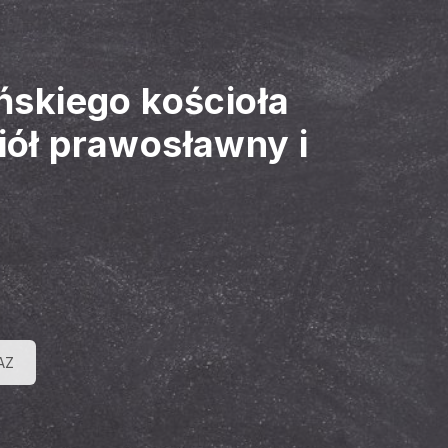
ńskiego kościoła
iół prawosławny i
AZ