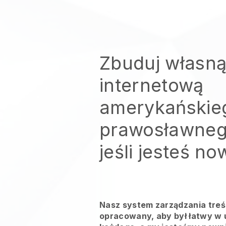
Zbuduj własną
internetową
amerykańskieg
prawosławne
jeśli jesteś n
Nasz system zarządzania treśc
opracowany, aby był łatwy w u