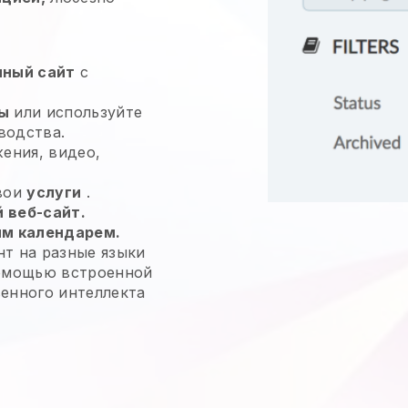
нный сайт
с
ы
или используйте
водства.
жения, видео,
свои
услуги
.
 веб-сайт.
м календарем.
т на разные языки
помощью встроенной
енного интеллекта