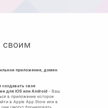
о своим
ильное приложение, домен
м создавать свое
е для IOS или Android
-
Ваш
ься в приложение
которое
йти в Apple App Store или в
м они смогут бронировать