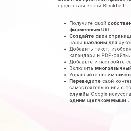
предоставленной
Blackbell
.
Получите свой
собстве
фирменным URL
.
Создайте свои страниц
наши
шаблоны
для руко
Добавить текст, изобра
календари и PDF-файлы.
Добавьте и настройте 
Включить
многоязычный
Управляйте своим
личны
Переведите
свой контен
самостоятельно или с 
службы
Google искусств
одним щелчком мыши
.