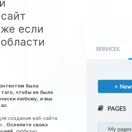
й
 сайт
аже если
 области
контентом была
того, чтобы ее было
ически любому, и мы
вас.
ля создания веб-сайта
и
.
Ослепите своих
ацией,
любезно