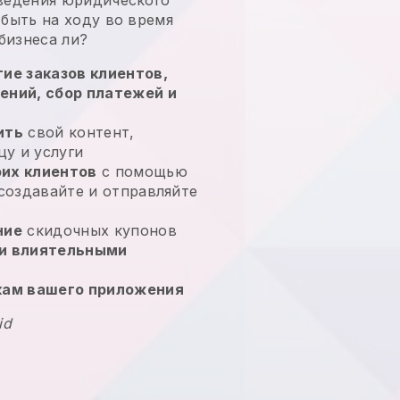
быть на ходу во время
бизнеса
ли?
ие заказов клиентов,
ений, сбор платежей и
ить
свой контент,
у и услуги
их клиентов
с помощью
 создавайте и отправляйте
ние
скидочных купонов
и влиятельными
кам вашего приложения
id