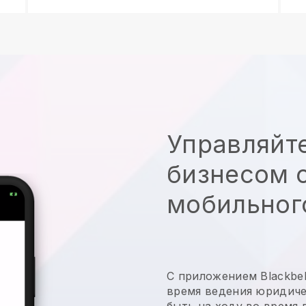
Управляйт
бизнесом с
мобильног
С приложением
Blackbel
время ведения юридиче
быть на ходу во время