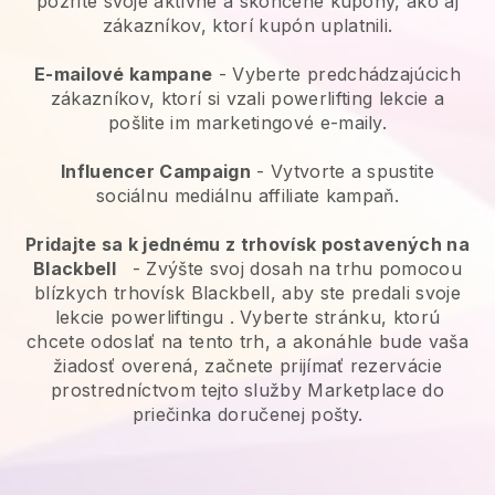
pozrite svoje aktívne a skončené kupóny, ako aj
zákazníkov, ktorí kupón uplatnili.
E-mailové kampane
-
Vyberte predchádzajúcich
zákazníkov, ktorí si vzali powerlifting lekcie a
pošlite im marketingové e-maily.
Influencer Campaign
- Vytvorte a spustite
sociálnu mediálnu affiliate kampaň.
Pridajte sa k jednému z trhovísk postavených na
Blackbell
-
Zvýšte svoj dosah na trhu pomocou
blízkych trhovísk Blackbell, aby ste predali svoje
lekcie powerliftingu
. Vyberte stránku, ktorú
chcete odoslať na tento trh, a akonáhle bude vaša
žiadosť overená, začnete prijímať rezervácie
prostredníctvom tejto služby Marketplace do
priečinka doručenej pošty.