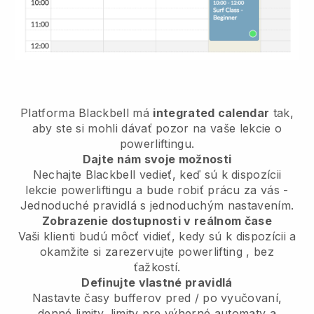
Platforma
Blackbell
má
integrated calendar
tak,
aby ste si mohli dávať pozor na vaše lekcie o
powerliftingu.
Dajte nám svoje možnosti
Nechajte Blackbell vedieť,
keď sú k dispozícii
lekcie powerliftingu
a bude robiť prácu za vás -
Jednoduché pravidlá s jednoduchým nastavením.
Zobrazenie dostupnosti v reálnom čase
Vaši klienti budú môcť vidieť, kedy sú k dispozícii
a
okamžite si zarezervujte powerlifting
, bez
ťažkostí.
Definujte vlastné pravidlá
Nastavte časy bufferov pred / po vyučovaní,
denné limity, limity pre výherné automaty a