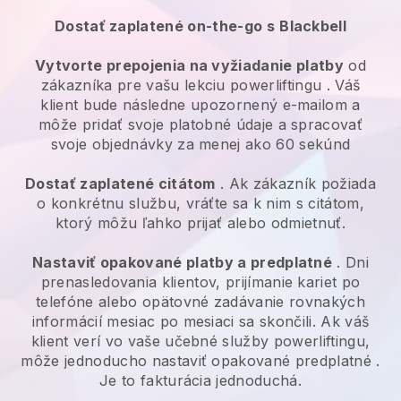
Dostať zaplatené on-the-go s
Blackbell
Vytvorte prepojenia na vyžiadanie platby
od
zákazníka
pre vašu lekciu powerliftingu
. Váš
klient bude následne upozornený e-mailom a
môže pridať svoje platobné údaje a spracovať
svoje objednávky za menej ako 60 sekúnd
Dostať zaplatené citátom
. Ak zákazník požiada
o konkrétnu službu, vráťte sa k nim s citátom,
ktorý môžu ľahko prijať alebo odmietnuť.
Nastaviť opakované platby a predplatné
. Dni
prenasledovania klientov, prijímanie kariet po
telefóne alebo opätovné zadávanie rovnakých
informácií mesiac po mesiaci sa skončili.
Ak váš
klient verí vo vaše učebné služby powerliftingu,
môže jednoducho nastaviť opakované predplatné
.
Je to fakturácia jednoduchá.