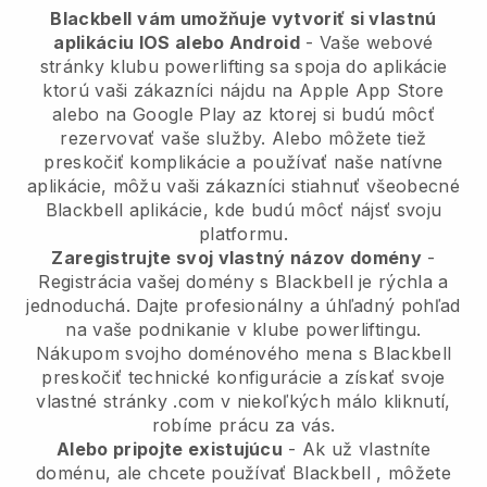
Blackbell
vám umožňuje vytvoriť si vlastnú
aplikáciu IOS alebo Android
-
Vaše webové
stránky klubu powerlifting sa spoja do aplikácie
ktorú vaši zákazníci nájdu na Apple App Store
alebo na Google Play az ktorej si budú môcť
rezervovať vaše služby. Alebo môžete tiež
preskočiť komplikácie a používať naše natívne
aplikácie, môžu vaši zákazníci stiahnuť všeobecné
Blackbell
aplikácie, kde budú môcť nájsť svoju
platformu.
Zaregistrujte svoj vlastný názov domény
-
Registrácia vašej domény s
Blackbell
je rýchla a
jednoduchá.
Dajte profesionálny a úhľadný pohľad
na vaše podnikanie v klube powerliftingu.
Nákupom svojho doménového mena s Blackbell
preskočiť technické konfigurácie a získať svoje
vlastné stránky .com v niekoľkých málo kliknutí,
robíme prácu za vás.
Alebo pripojte existujúcu
- Ak už vlastníte
doménu, ale chcete používať
Blackbell
, môžete