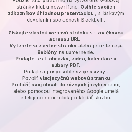
Použite túto platformu na vytvorenie webovej
stránky klubu powerlifting.
Oslňte svojich
zákazníkov úhľadnou prezentáciou
, s láskavým
dovolením spoločnosti
Blackbell
.
Získajte vlastnú webovú stránku
so
značkovou
adresou URL
.
Vytvorte si vlastné stránky
alebo použite naše
šablóny
na usmernenie.
Pridajte text, obrázky, videá, kalendáre a
súbory PDF.
Pridajte a prispôsobte svoje
služby
.
Povoliť
viacjazyčnú webovú stránku
Preložiť svoj obsah do rôznych jazykov
sami,
alebo pomocou integrovaného Google umelá
inteligencia one-click prekladať službu.