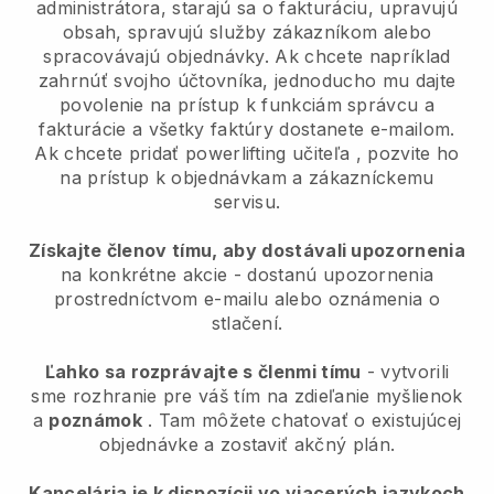
administrátora, starajú sa o fakturáciu, upravujú
obsah, spravujú služby zákazníkom alebo
spracovávajú objednávky. Ak chcete napríklad
zahrnúť svojho účtovníka, jednoducho mu dajte
povolenie na prístup k funkciám správcu a
fakturácie a všetky faktúry dostanete e-mailom.
Ak chcete pridať powerlifting učiteľa
, pozvite ho
na prístup k objednávkam a zákazníckemu
servisu.
Získajte členov tímu, aby dostávali upozornenia
na konkrétne akcie - dostanú upozornenia
prostredníctvom e-mailu alebo oznámenia o
stlačení.
Ľahko sa rozprávajte s členmi tímu
- vytvorili
sme rozhranie pre váš tím na zdieľanie myšlienok
a
poznámok
. Tam môžete chatovať o existujúcej
objednávke a zostaviť akčný plán.
Kancelária je k dispozícii vo viacerých jazykoch