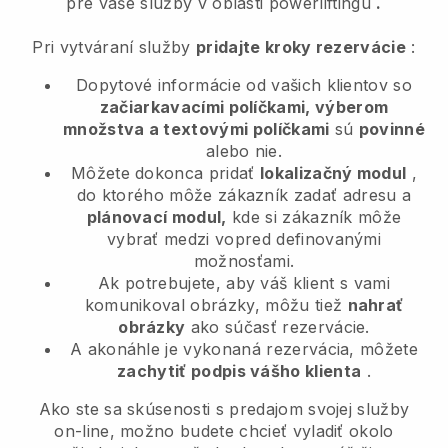
pre vaše služby v oblasti powerliftingu
.
Pri vytváraní služby
pridajte kroky rezervácie
:
Dopytové informácie od vašich klientov so
začiarkavacími políčkami, výberom
množstva a textovými políčkami
sú
povinné
alebo nie.
Môžete dokonca pridať
lokalizačný modul
,
do ktorého môže zákazník zadať adresu a
plánovací modul,
kde si zákazník môže
vybrať medzi vopred definovanými
možnosťami.
Ak potrebujete, aby váš klient s vami
komunikoval obrázky, môžu tiež
nahrať
obrázky
ako súčasť rezervácie.
A akonáhle je vykonaná rezervácia, môžete
zachytiť podpis vášho klienta
.
Ako ste sa skúsenosti s predajom svojej služby
on-line, možno budete chcieť vyladiť okolo