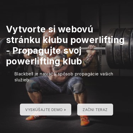
Vytvorte si webovú
stránku klubu powerlifting
-
Propagujte svoj
powerlifting klub
Blackbell je najväčší spôsob propagácie vašich
služieb
VYSKÚŠAJTE DEMO »
ZAČNI TERAZ