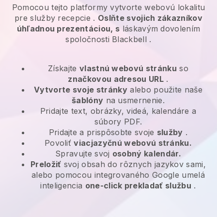
Pomocou tejto platformy vytvorte webovú lokalitu
pre
služby recepcie
.
Oslňte svojich zákazníkov
úhľadnou prezentáciou, s
láskavým dovolením
spoločnosti
Blackbell
.
Získajte
vlastnú webovú stránku
so
značkovou adresou URL
.
Vytvorte svoje stránky
alebo použite naše
šablóny
na usmernenie.
Pridajte text, obrázky, videá, kalendáre a
súbory PDF.
Pridajte a prispôsobte svoje
služby
.
Povoliť
viacjazyčnú webovú stránku.
Spravujte svoj
osobný kalendár.
Preložiť
svoj obsah do rôznych jazykov sami,
alebo pomocou integrovaného Google umelá
inteligencia
one-click prekladať službu
.