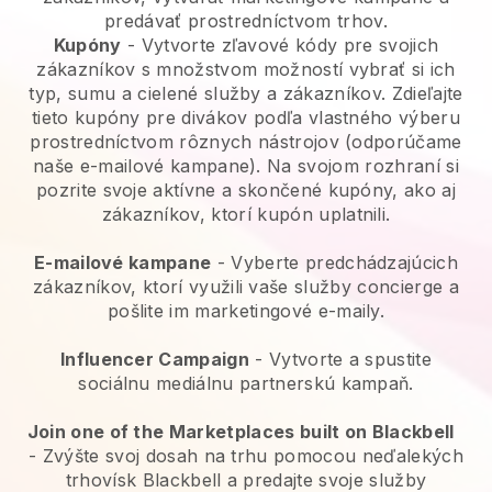
predávať prostredníctvom trhov.
Kupóny
- Vytvorte zľavové kódy pre svojich
zákazníkov s množstvom možností vybrať si ich
typ, sumu a cielené služby a zákazníkov. Zdieľajte
tieto kupóny pre divákov podľa vlastného výberu
prostredníctvom rôznych nástrojov (odporúčame
naše e-mailové kampane). Na svojom rozhraní si
pozrite svoje aktívne a skončené kupóny, ako aj
zákazníkov, ktorí kupón uplatnili.
E-mailové kampane
-
Vyberte predchádzajúcich
zákazníkov, ktorí využili vaše služby concierge a
pošlite im marketingové e-maily.
Influencer Campaign
- Vytvorte a spustite
sociálnu mediálnu partnerskú kampaň.
Join one of the Marketplaces built on Blackbell
-
Zvýšte svoj dosah na trhu pomocou neďalekých
trhovísk Blackbell a predajte svoje služby