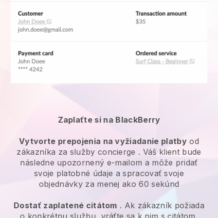
Zaplaťte si na BlackBerry
Vytvorte prepojenia na vyžiadanie platby
od
zákazníka za
služby concierge
. Váš klient bude
následne upozornený e-mailom a môže pridať
svoje platobné údaje a spracovať svoje
objednávky za menej ako 60 sekúnd
Dostať zaplatené citátom
. Ak zákazník požiada
o konkrétnu službu, vráťte sa k nim s citátom,