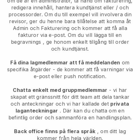
om de är en administratör,
ta hand om fakturering,
redigera innehåll, hantera kundtjänst eller / och
processorder. Om du till exempel vill involvera din
revisor, ger du henne bara tillåtelse att komma åt
Admin och Fakturering och kommer att få alla
fakturor via e-post.
Om du vill lägga till en
begravnings
, ge honom enkelt tillgång till order
och kundtjänst.
Få dina lagmedlemmar att få meddelanden
om
specifika åtgärder - de kommer att få varningar via
e-post eller push notification.
Chatta enkelt med gruppmedlemmar
- vi har
skapat ett gränssnitt för ditt team att dela tankar
och anteckningar och vi har kallade det
privata
laganteckningar
. Där kan du chatta om en
befintlig order och sammanföra en handlingsplan.
Back office finns på flera språk
, om ditt lag
kommer från hela världen.