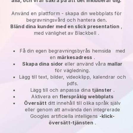
alla, och vi är säkra på att det inkluderar dig.
Använd en plattform -
skapa din webbplats för
begravningsvård och hantera den.
Bländ dina kunder med en slick presentation
,
med vänlighet av
Blackbell
.
Få din egen begravningsbyrås hemsida
med
en
märkesadress
.
Skapa dina sidor
eller använd våra
mallar
för vägledning.
Lägg till text, bilder, videoklipp, kalendrar och
pdfs.
Lägg till och anpassa dina
tjänster
.
Aktivera en
flerspråkig webbplats
Översätt
ditt innehåll till olika språk själv
eller genom att använda den integrerade
Googles artificiella intelligens
-klick-
översätt-tjänsten
.