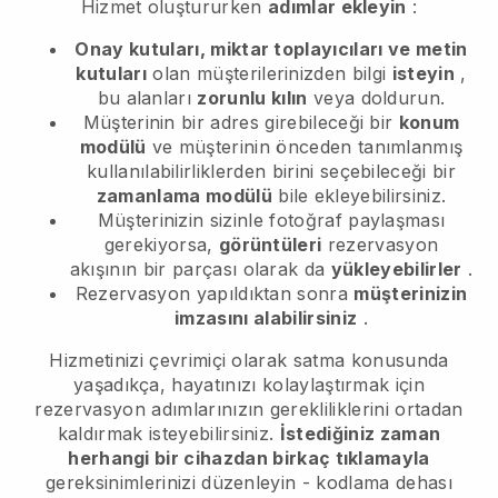
Hizmet oluştururken
adımlar ekleyin
:
Onay kutuları, miktar toplayıcıları ve metin
kutuları
olan müşterilerinizden bilgi
isteyin
,
bu alanları
zorunlu kılın
veya doldurun.
Müşterinin bir adres girebileceği bir
konum
modülü
ve müşterinin önceden tanımlanmış
kullanılabilirliklerden birini seçebileceği bir
zamanlama modülü
bile ekleyebilirsiniz.
Müşterinizin sizinle fotoğraf paylaşması
gerekiyorsa,
görüntüleri
rezervasyon
akışının bir parçası olarak da
yükleyebilirler
.
Rezervasyon yapıldıktan sonra
müşterinizin
imzasını alabilirsiniz
.
Hizmetinizi çevrimiçi olarak satma konusunda
yaşadıkça, hayatınızı kolaylaştırmak için
rezervasyon adımlarınızın gerekliliklerini ortadan
kaldırmak isteyebilirsiniz.
İstediğiniz zaman
herhangi bir cihazdan birkaç tıklamayla
gereksinimlerinizi düzenleyin - kodlama dehası