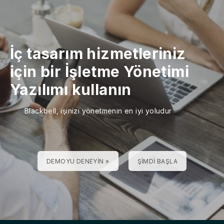
İç tasarım hizmetleriniz
için bir İşletme Yönetimi
Yazılımı kullanın
Blackbell, işinizi yönetmenin en iyi yoludur
DEMOYU DENEYIN »
ŞIMDI BAŞLA