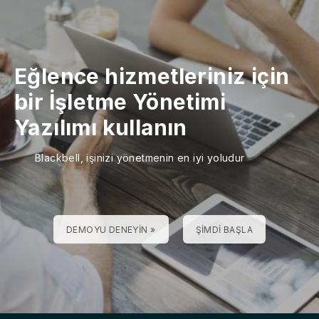
Eğlence hizmetleriniz için
bir İşletme Yönetimi
Yazılımı kullanın
Blackbell, işinizi yönetmenin en iyi yoludur
DEMOYU DENEYIN »
ŞIMDI BAŞLA