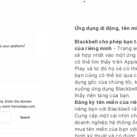
Ứng dụng di động, tên m
Blackbell cho phép bạn 
của riêng mình
-
Trang w
sẽ hợp nhất vào một ứng
có thể tìm thấy trên App
Play và từ đó họ sẽ có th
bạn cũng có thể bỏ qua 
dụng gốc của chúng tôi, 
xuống ứng dụng
Blackbel
thấy nền tảng của bạn.
Đăng ký tên miền của ri
riêng bạn với
Blackbell
rấ
Cung cấp một cái nhìn c
doanh nghiệp hệ thống ố
mua tên miền của bạn vớ
hình kỹ thuật và có được