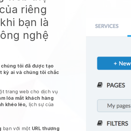
của riêng
khi bạn là
công nghệ
 chúng tôi đã được tạo
t kỳ ai và chúng tôi chắc
một trang web cho
dịch vụ
àm lóa mắt khách hàng
nh khéo léo,
lịch sự của
g
bạn với một
URL thương