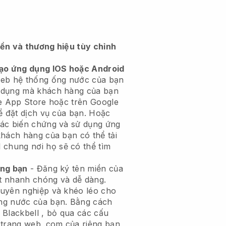
iền và thương hiệu tùy chỉnh
tạo ứng dụng IOS hoặc Android
eb hệ thống ống nước của bạn
 dụng
mà khách hàng của bạn
le App Store hoặc trên Google
ể đặt dịch vụ của bạn. Hoặc
các biến chứng và sử dụng ứng
khách hàng của bạn có thể tải
l
chung nơi họ sẽ có thể tìm
êng bạn
- Đăng ký tên miền của
t nhanh chóng và dễ dàng.
huyên nghiệp và khéo léo cho
ng nước của bạn.
Bằng cách
i
Blackbell
, bỏ qua các cấu
 trang web .com của riêng bạn