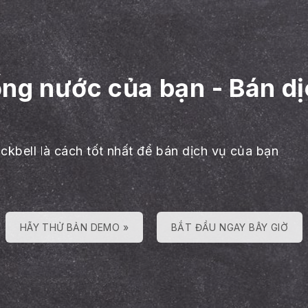
ống nước của bạn
-
Bán dị
ackbell là cách tốt nhất để bán dịch vụ của bạn
HÃY THỬ BẢN DEMO »
BẮT ĐẦU NGAY BÂY GIỜ