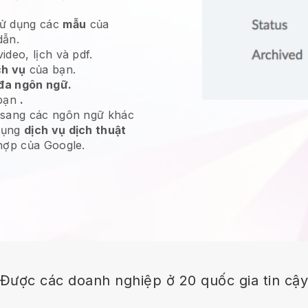
ử dụng các
mẫu
của
dẫn.
deo, lịch và pdf.
ch vụ
của bạn.
đa ngôn ngữ.
bạn
.
 sang các ngôn ngữ khác
dụng
dịch vụ dịch thuật
hợp của Google.
Được các doanh nghiệp ở 20 quốc gia tin cậ