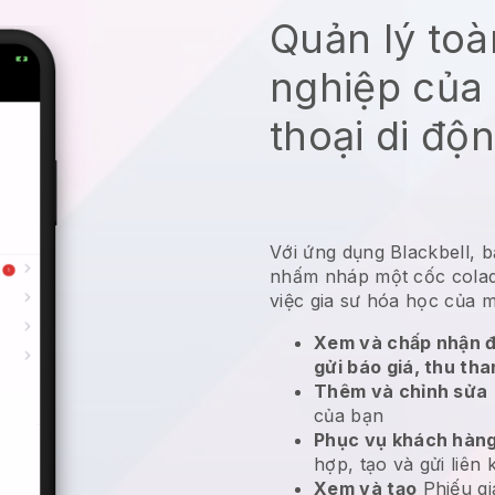
Quản lý to
nghiệp của 
thoại di độ
Với ứng dụng Blackbell, b
nhấm nháp một cốc colad
việc gia sư hóa học của m
Xem và chấp nhận đ
gửi báo giá, thu tha
Thêm và chỉnh sửa
của bạn
Phục vụ khách hàng
hợp, tạo và gửi liên 
Xem và tạo
Phiếu gi