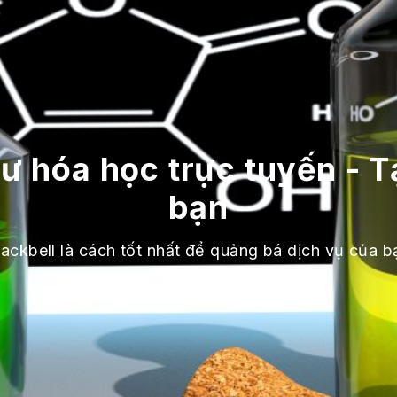
sư hóa học trực tuyến - 
bạn
lackbell là cách tốt nhất để quảng bá dịch vụ của b