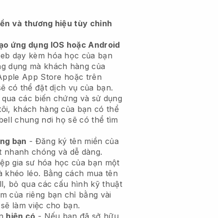
iền và thương hiệu tùy chỉnh
tạo ứng dụng IOS hoặc Android
eb dạy kèm hóa học của bạn
ng dụng mà khách hàng của
 Apple App Store hoặc trên
ẽ có thể đặt dịch vụ của bạn.
 qua các biến chứng và sử dụng
ôi, khách hàng của bạn có thể
ell chung nơi họ sẽ có thể tìm
êng bạn
- Đăng ký tên miền của
ất nhanh chóng và dễ dàng.
ệp gia sư hóa học của bạn một
à khéo léo. Bằng cách mua tên
l, bỏ qua các cấu hình kỹ thuật
m của riêng bạn chỉ bằng vài
 sẽ làm việc cho bạn.
ền
hiện có
- Nếu bạn đã sở hữu