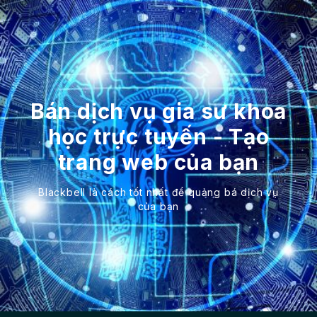
Bán dịch vụ gia sư khoa
học trực tuyến - Tạo
trang web của bạn
Blackbell là cách tốt nhất để quảng bá dịch vụ
của bạn