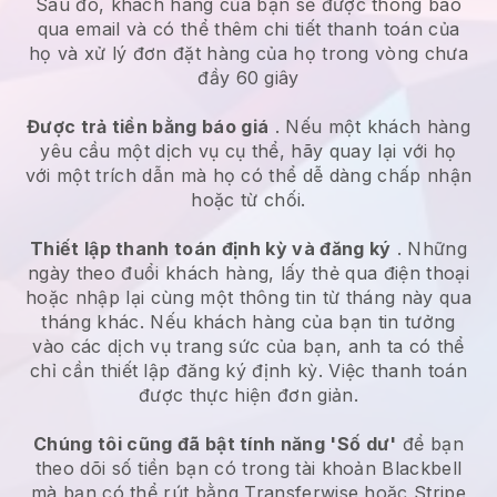
Sau đó, khách hàng của bạn sẽ được thông báo
qua email và có thể thêm chi tiết thanh toán của
họ và xử lý đơn đặt hàng của họ trong vòng chưa
đầy 60 giây
Được trả tiền bằng báo giá
. Nếu một khách hàng
yêu cầu một dịch vụ cụ thể, hãy quay lại với họ
với một trích dẫn mà họ có thể dễ dàng chấp nhận
hoặc từ chối.
Thiết lập thanh toán định kỳ và đăng ký
. Những
ngày theo đuổi khách hàng, lấy thẻ qua điện thoại
hoặc nhập lại cùng một thông tin từ tháng này qua
tháng khác.
Nếu khách hàng của bạn tin tưởng
vào các dịch vụ trang sức của bạn, anh ta có thể
chỉ cần thiết lập đăng ký định kỳ.
Việc thanh toán
được thực hiện đơn giản.
Chúng tôi cũng đã bật tính năng 'Số dư'
để bạn
theo dõi số tiền bạn có trong tài khoản
Blackbell
mà bạn có thể rút bằng Transferwise hoặc Stripe