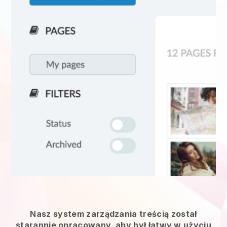
Nasz system zarządzania treścią został
starannie opracowany, aby był łatwy w użyciu