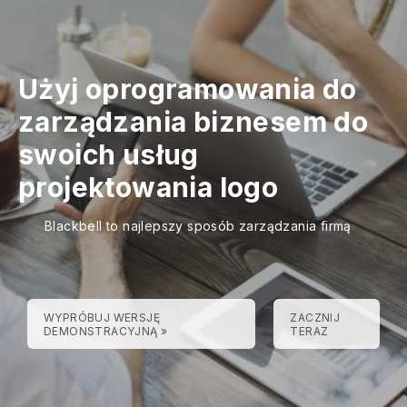
Użyj oprogramowania do
zarządzania biznesem do
swoich usług
projektowania logo
Blackbell to najlepszy sposób zarządzania firmą
WYPRÓBUJ WERSJĘ
ZACZNIJ
DEMONSTRACYJNĄ »
TERAZ