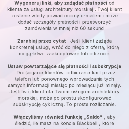
Wygeneruj linki, aby zażądać płatności
od
klienta za
usługi architektury morskiej
. Twój klient
zostanie wtedy powiadomiony e-mailem i może
dodać szczegóły płatności i przetworzyć
zamówienia w mniej niż 60 sekund
Zarabiaj przez cytat
. Jeśli klient zażąda
konkretnej usługi, wróć do niego z ofertą, którą
mogą łatwo zaakceptować lub odrzucić.
Ustaw powtarzające się płatności i subskrypcje
. Dni ścigania klientów, odbierania kart przez
telefon lub ponownego wprowadzania tych
samych informacji miesiąc po miesiącu już minęły.
Jeśli twój klient ufa Twoim usługom architektury
morskiej, może po prostu skonfigurować
subskrypcję cykliczną.
To proste rozliczanie.
Włączyliśmy również funkcję „Saldo”
, aby
śledzić, ile masz na koncie
Blackbell
, które