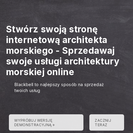
Stwórz swoją stronę
internetową architekta
morskiego
-
Sprzedawaj
swoje usługi architektury
morskiej online
Blackbell to najlepszy sposób na sprzedaż
twoich usług
WYPRÓBUJ WERSJĘ
ZACZNIJ
DEMONSTRACYJNĄ »
TERAZ