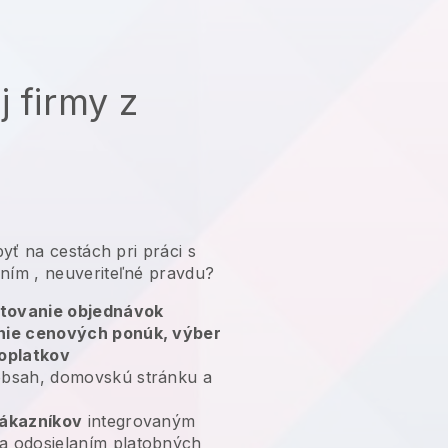
j firmy z
yť na cestách pri práci s
aním
, neuveriteľné pravdu?
tovanie objednávok
anie cenových ponúk, výber
poplatkov
bsah, domovskú stránku a
zákazníkov
integrovaným
a odosielaním platobných