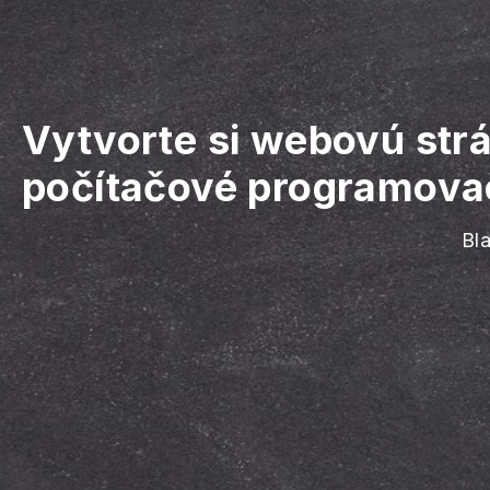
Vytvorte si webovú str
počítačové programovac
Bl