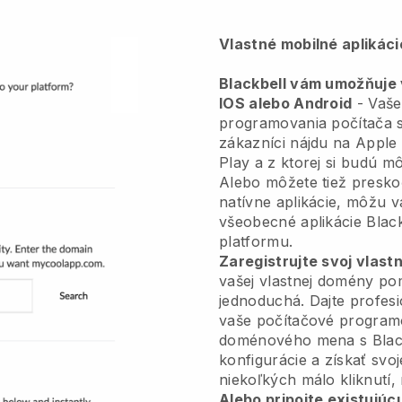
Vlastné mobilné aplikác
Blackbell vám umožňuje v
IOS alebo Android
-
Vaše
programovania počítača sa
zákazníci nájdu na Apple
Play a z ktorej si budú m
Alebo môžete tiež presko
natívne aplikácie, môžu v
všeobecné aplikácie
Blac
platformu.
Zaregistrujte svoj vlas
vašej vlastnej domény 
jednoduchá.
Dajte profes
vaše počítačové program
doménového mena s
Blac
konfigurácie a získať svo
niekoľkých málo kliknutí,
Alebo pripojte existujúc