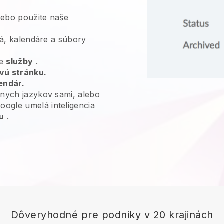
ebo použite naše
deá, kalendáre a súbory
je
služby
.
vú stránku.
endár.
nych jazykov sami, alebo
ogle umelá inteligencia
u
.
Dôveryhodné pre podniky v 20 krajinách