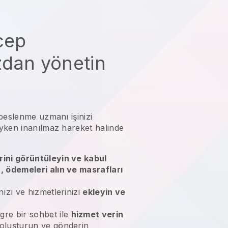
 cep
zdan yönetin
beslenme uzmanı işinizi
eyken
inanılmaz hareket halinde
rini görüntüleyin ve kabul
n, ödemeleri alın ve masrafları
nızı ve hizmetlerinizi
ekleyin ve
gre bir sohbet ile
hizmet verin
 oluşturun ve gönderin