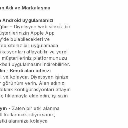
an Adı ve Markalaşma
a Android uygulamanızı
ğlar
-
Diyetisyen web siteniz bir
şterilerinizin Apple App
'de bulabilecekleri ve
web siteniz bir uygulamada
kasyonları atlayabilir ve yerel
, müşterileriniz platformunuzu
kbell
uygulamasını indirebilirler.
in - Kendi alan adınızı
ı ve kolaydır.
Diyetisyen işinize
r görünüm verin.
Alan adınızı
 teknik konfigürasyonları atlayın
ç tıklamayla elde edin, işi sizin
yın
- Zaten bir etki alanına
ll
kullanmak istiyorsanız,
tki alanınıza kolayca