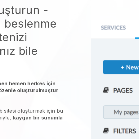
luşturun
-
i beslenme
enizi
nız bile
men hemen herkes için
 özenle oluşturulmuştur
b sitesi oluşturmak için bu
niyle,
kaygan bir sunumla