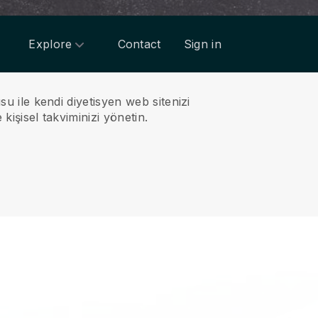
Explore
Contact
Sign in
su ile kendi diyetisyen web sitenizi
kişisel takviminizi yönetin.