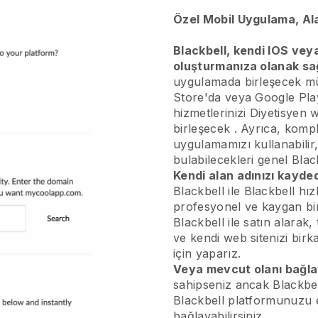
Özel Mobil Uygulama, Al
Blackbell, kendi IOS vey
oluşturmanıza olanak sa
uygulamada birleşecek
mü
Store'da veya Google Play
hizmetlerinizi
Diyetisyen 
birleşecek
. Ayrıca, kompli
uygulamamızı kullanabilir
bulabilecekleri genel
Blac
Kendi alan adınızı kayded
Blackbell
ile
Blackbell
hızl
profesyonel ve kaygan bi
Blackbell
ile satın alarak,
ve kendi web sitenizi birka
için yaparız.
Veya mevcut olanı bağla
sahipseniz ancak
Blackbe
Blackbell
platformunuzu e
bağlayabilirsiniz.