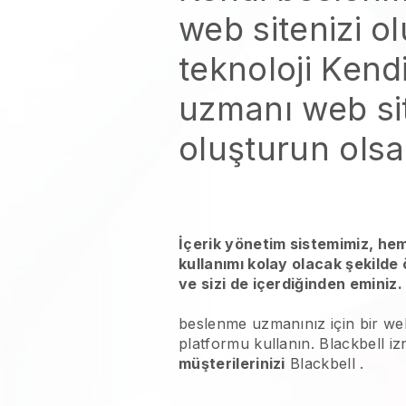
web sitenizi o
teknoloji
Kend
uzmanı web sit
oluşturun
olsa
İçerik yönetim sistemimiz, he
kullanımı kolay olacak şekilde
ve sizi de içerdiğinden eminiz.
beslenme uzmanınız
için bir we
platformu kullanın.
Blackbell
iz
müşterilerinizi
Blackbell
.