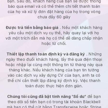
bạn. Sau đó, khách hàng của bạn sẽ được thông
báo qua email và có thể thêm chi tiết thanh toán
của họ và xử lý đơn đặt hàng của họ trong vòng
chưa đầy 60 giây
Được trả tiền bằng báo giá
. Nếu một khách hàng
yêu cầu một dịch vụ cụ thể, hãy quay lại với họ
với một trích dẫn mà họ có thể dễ dàng chấp nhận
hoặc từ chối.
Thiết lập thanh toán định kỳ và đăng ký
. Những
ngày theo đuổi khách hàng, lấy thẻ qua điện thoại
hoặc nhập lại cùng một thông tin từ tháng này qua
tháng khác.
Nếu khách hàng của bạn tin tưởng
vào các dịch vụ xây dựng CV của bạn, anh ta có
thể chỉ cần thiết lập đăng ký định kỳ.
Việc thanh
toán được thực hiện đơn giản.
Chúng tôi cũng đã bật tính năng 'Số dư'
để bạn
theo dõi số tiền bạn có trong tài khoản
Blackbell
mà bạn có thể rút bằng Transferwise hoặc Stripe