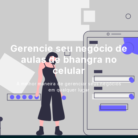
Gerencie seu negócio de
aulas de bhangra no
celular
A melhor maneira de gerenciar seus negócios
em qualquer lugar