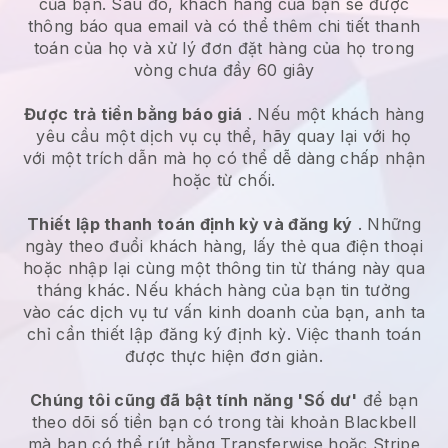
của bạn. Sau đó, khách hàng của bạn sẽ được
thông báo qua email và có thể thêm chi tiết thanh
toán của họ và xử lý đơn đặt hàng của họ trong
vòng chưa đầy 60 giây
Được trả tiền bằng báo giá
. Nếu một khách hàng
yêu cầu một dịch vụ cụ thể, hãy quay lại với họ
với một trích dẫn mà họ có thể dễ dàng chấp nhận
hoặc từ chối.
Thiết lập thanh toán định kỳ và đăng ký
. Những
ngày theo đuổi khách hàng, lấy thẻ qua điện thoại
hoặc nhập lại cùng một thông tin từ tháng này qua
tháng khác.
Nếu khách hàng của bạn tin tưởng
vào các dịch vụ tư vấn kinh doanh của bạn, anh ta
chỉ cần thiết lập đăng ký định kỳ.
Việc thanh toán
được thực hiện đơn giản.
Chúng tôi cũng đã bật tính năng 'Số dư'
để bạn
theo dõi số tiền bạn có trong tài khoản
Blackbell
mà bạn có thể rút bằng Transferwise hoặc Stripe