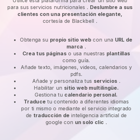
Utilice esta plataforma para crear un sitio web
para
sus servicios nutricionales
.
Deslumbre a sus
clientes con una presentación elegante,
cortesía de
Blackbell
.
Obtenga su
propio sitio web
con una
URL de
marca
.
Crea tus páginas
o usa nuestras
plantillas
como guía.
Añade texto, imágenes, videos, calendarios y
pdfs.
Añade y personaliza tus
servicios
.
Habilitar un
sitio web multilingüe.
Gestiona tu
calendario personal.
Traduce
tu contenido a diferentes idiomas
por ti mismo o mediante el servicio integrado
de
traducción de
inteligencia artificial de
google con
un solo clic
.